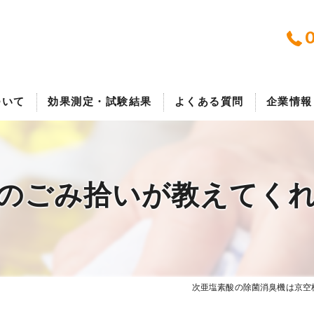
0
ついて
効果測定・試験結果
よくある質問
企業情報
報
株式会社
のごみ拾いが教えてく
声
次亜塩素酸の除菌消臭機は京空