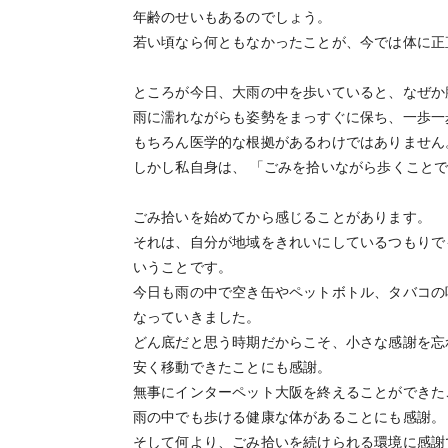
年齢のせいもあるのでしょう。
若い頃なら何ともなかったことが、今では体に正
ところが今日、大雨の中を歩いていると、なぜか
雨に濡れながらも姿勢をまっすぐに保ち、一歩一
もちろん医学的な根拠があるわけではありません
しかし私自身は、 「ごみを拾いながら歩くこと
ごみ拾いを始めてから感じることがあります。
それは、自分が地域をきれいにしているつもりで
いうことです。
今日も雨の中で空き缶やペットボトル、タバコの
なっていきました。
どん底だと思う時期だからこそ、小さな感謝を忘
安く移動できたことにも感謝。
無事にインターペット大阪を終えることができた
雨の中でも歩ける健康な体があることにも感謝。
そして何より、ごみ拾いを続けられる環境に感謝