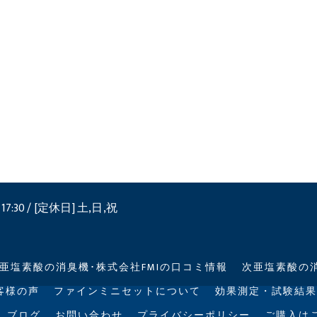
17:30 / [定休日] 土,日,祝
亜塩素酸の消臭機･株式会社FMIの口コミ情報
次亜塩素酸の消
客様の声
ファインミニセットについて
効果測定・試験結果
ブログ
お問い合わせ
プライバシーポリシー
ご購入は