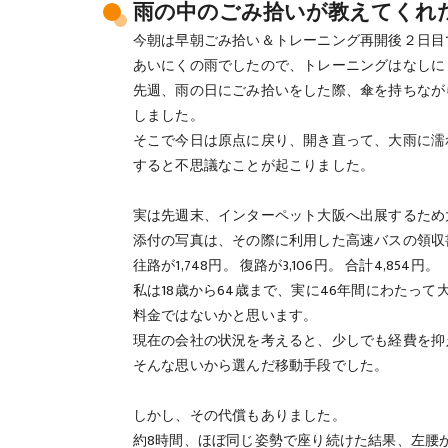
雨の中のごみ拾いが教えてくれ
今朝は早朝ごみ拾い＆トレーニング再開後２日目
あいにくの雨でしたので、トレーニングはなしに
先週、雨の日にごみ拾いをした際、傘を持ちなが
しました。
そこで今日は原点に戻り、開き直って、大雨に濡
すると不思議なことが起こりました。
実は先週末、インターペット大阪へ出展するため
添付の写真は、その際に利用した高速バスの領収
往路が1,748円。 復路が3,106円。 合計4,854円。
私は18歳から64歳まで、実に46年間にわたっ
料金ではないかと思います。
現在の会社の状況を考えると、少しでも経費を抑
そんな思いから選んだ移動手段でした。
しかし、その代償もありました。
約8時間、ほぼ同じ姿勢で座り続けた結果、左腰