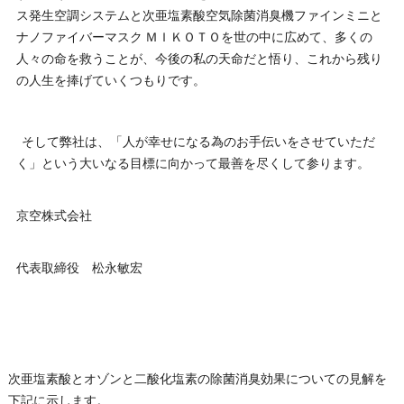
ス発生空調システムと次亜塩素酸空気除菌消臭機ファインミニと
ナノファイバーマスク ＭＩＫＯＴＯを世の中に広めて、多くの
人々の命を救うことが、今後の私の天命だと悟り、これから残り
の人生を捧げていくつもりです。
そして弊社は、「人が幸せになる為のお手伝いをさせていただ
く」という大いなる目標に向かって最善を尽くして参ります。
京空株式会社
代表取締役 松永敏宏
次亜塩素酸とオゾンと二酸化塩素の除菌消臭効果についての見解を
下記に示します。