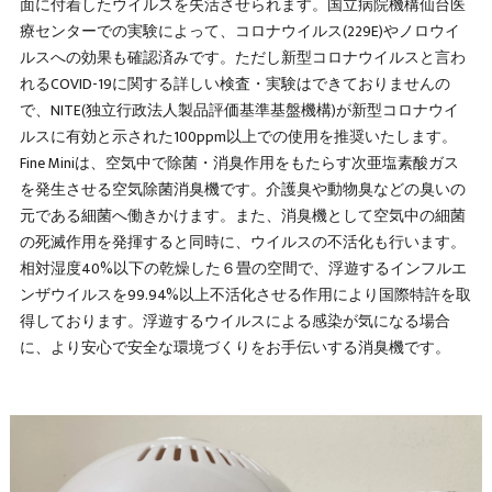
面に付着したウイルスを失活させられます。国立病院機構仙台医
療センターでの実験によって、コロナウイルス(229E)やノロウイ
ルスへの効果も確認済みです。ただし新型コロナウイルスと言わ
れるCOVID-19に関する詳しい検査・実験はできておりませんの
で、NITE(独立行政法人製品評価基準基盤機構)が新型コロナウイ
ルスに有効と示された100ppm以上での使用を推奨いたします。
Fine Miniは、空気中で除菌・消臭作用をもたらす次亜塩素酸ガス
を発生させる空気除菌消臭機です。介護臭や動物臭などの臭いの
元である細菌へ働きかけます。また、消臭機として空気中の細菌
の死滅作用を発揮すると同時に、ウイルスの不活化も行います。
相対湿度40%以下の乾燥した６畳の空間で、浮遊するインフルエ
ンザウイルスを99.94%以上不活化させる作用により国際特許を取
得しております。浮遊するウイルスによる感染が気になる場合
に、より安心で安全な環境づくりをお手伝いする消臭機です。