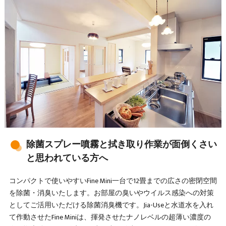
除菌スプレー噴霧と拭き取り作業が面倒くさい
と思われている方へ
コンパクトで使いやすいFine Mini一台で12畳までの広さの密閉空間
を除菌・消臭いたします。お部屋の臭いやウイルス感染への対策
としてご活用いただける除菌消臭機です。Jia-Useと水道水を入れ
て作動させたFine Miniは、揮発させたナノレベルの超薄い濃度の