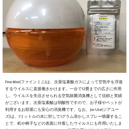
Fine Mini(ファインミニ)は、次亜塩素酸ガスによって空気中を浮遊
するウイルスに直接働きかけます。一台で12畳までの広さに作用
し、ウイルスを失活させられる空気除菌消臭機として信頼と実績
がございます。次亜塩素酸は弱酸性ですので、お子様やペットが
利用するお部屋にも安心の消臭機です。なお、Jia-Use(ジアユー
ズ)は、1リットルの水に対して1グラム溶かしスプレー噴霧するこ
とで、机や椅子などの表面に付着したウイルスにも作用いたしま