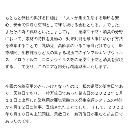
もともと弊社の掲げる目標は、「人々が集団生活する場所を安
心、安全で快適な空間として守り続ける会社となる。」でした。
またその為の戦略といたしましては、「感染症予防・消臭の分野
において、素材の特性を見極め、効果効能を最大限に活かす方法
を模索することで、乳幼児、高齢者のいるご家庭だけでなく、医
療機関、学校施設など人の集まる場所でのインフルエンザウィル
ス、ノロウィルス、コロナウイルス等の感染症予防と消臭を実現
する。」であり、このコアな部分は勿論継承いたします。
今回の名義変更のきっかけとなったのは、私の還暦の誕生日であ
り、天赦日であり、一粒万倍日であった超吉日の２０２２年１月
１１日に出願した業務用次亜塩素酸ガス発生空調システムの特許
が４月１２日に無事、登録されたことでした。 そして、２０２２
年６月１０日も上記同様、天赦日と一粒万倍日が重なる超吉日で
あったのです。