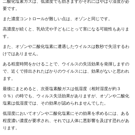
二酸化塩素ガスは、低濃度でも効きますがそれにはやはり湿度が必
要です。
また濃度コントロールが難しい点は、オゾンと同じです。
高濃度が続くと、乳幼児や子どもにとって害になる可能性もありま
す。
また、オゾンや二酸化塩素に遭遇したウイルスは数秒で失活するわ
けではありません。
ある程度時間をかけることで、ウイルスの失活効果を発揮しますの
で、近くで排出されたばかりのウイルスには、効果がないと思われ
ます。
最後にまとめると、次亜塩素酸ガスは低湿度（相対湿度が約３
０％）の時でも、ウィルス失活効果がありますが、オゾンや二酸化
塩素は低湿度では、その効果が認められませんでした。
低湿度においてオゾンや二酸化塩素にその効果を求めるには、ある
程度濃い濃度が要求され、それでは人体に悪影響を及ぼす恐れがあ
ります。