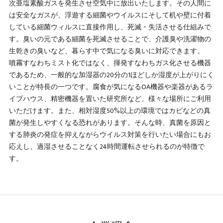
次亜塩素酸ガスを発生させ空気中に放出いたします。その人間に
は安全なガスが、浮遊する細菌やウイルスにそして机や壁に付着
している細菌ウィルスに直接作用し、死滅・失活させる仕組みで
す。臭いの元である細菌を死滅させることで、介護臭や洗濯物の
生乾きの臭いなど、暮らす中で気になる臭いに対応できます。
噴霧すなわちミスト化ではなく、揮発すなわちガス化させる機器
であるため、一般的な加湿器の20分の1ほどしか湿度が上がりにく
いことが特長の一つです。腐食が気になるOA機器や楽器があるラ
イブハウス、精密機器を置いた研究所など、様々な場所にご利用
いただけます。また、相対湿度50%以上の環境ではカビなどの真
菌が発生しやすくなる恐れがあります。そんな時、真菌を原因と
する肺炎の発症を抑えながらウイルス対策を行いたい場合にもお
応えし、過湿させることなく24時間運転させられるのが特徴で
す。