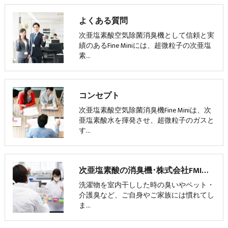
よくある質問
次亜塩素酸空気除菌消臭機として信頼と実
績のあるFine Miniには、超微粒子の次亜塩
素…
コンセプト
次亜塩素酸空気除菌消臭機Fine Miniは、次
亜塩素酸水を揮発させ、超微粒子のガスと
す…
次亜塩素酸の消臭機･株式会社FMIの評判
洗濯物を室内干しした時の臭いやペット・
介護臭など、ご自身やご家族には慣れてし
ま…