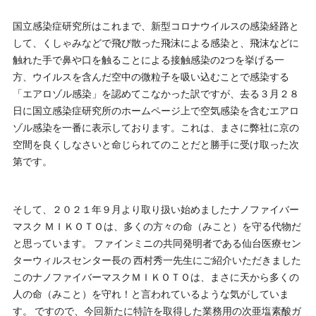
国立感染症研究所はこれまで、新型コロナウイルスの感染経路と
して、くしゃみなどで飛び散った飛沫による感染と、飛沫などに
触れた手で鼻や口を触ることによる接触感染の2つを挙げる一
方、ウイルスを含んだ空中の微粒子を吸い込むことで感染する
「エアロゾル感染」を認めてこなかった訳ですが、去る３月２８
日に国立感染症研究所のホームページ上で空気感染を含むエアロ
ゾル感染を一番に表示しております。これは、まさに弊社に京の
空間を良くしなさいと命じられてのことだと勝手に受け取った次
第です。
そして、２０２１年９月より取り扱い始めましたナノファイバー
マスク ＭＩＫＯＴＯは、多くの方々の命（みこと）を守る代物だ
と思っています。 ファインミニの共同発明者である仙台医療セン
ターウィルスセンター長の 西村秀一先生にご紹介いただきました
このナノファイバーマスクＭＩＫＯＴＯは、まさに天から多くの
人の命（みこと）を守れ！と言われているような気がしていま
す。 ですので、今回新たに特許を取得した業務用の次亜塩素酸ガ