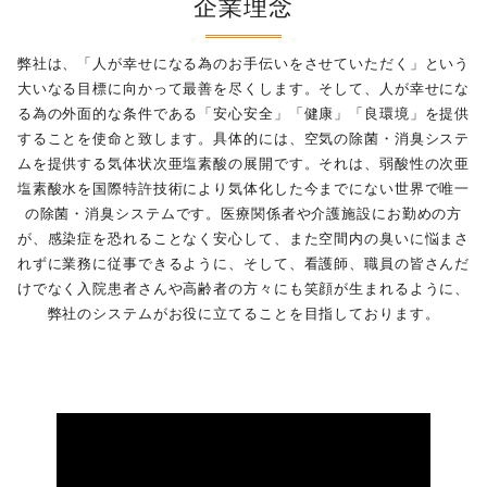
企業理念
弊社は、「人が幸せになる為のお手伝いをさせていただく」という
大いなる目標に向かって最善を尽くします。そして、人が幸せにな
る為の外面的な条件である「安心安全」「健康」「良環境」を提供
することを使命と致します。具体的には、空気の除菌・消臭システ
ムを提供する気体状次亜塩素酸の展開です。それは、弱酸性の次亜
塩素酸水を国際特許技術により気体化した今までにない世界で唯一
の除菌・消臭システムです。医療関係者や介護施設にお勤めの方
が、感染症を恐れることなく安心して、また空間内の臭いに悩まさ
れずに業務に従事できるように、そして、看護師、職員の皆さんだ
けでなく入院患者さんや高齢者の方々にも笑顔が生まれるように、
弊社のシステムがお役に立てることを目指しております。