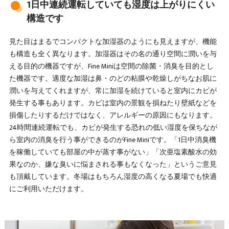
1日中連続運転していても湿度は上がりにくい
構造です
見た目はまるでコンパクトな加湿器のようにも見えますが、機能
も構造も全く異なります。加湿器はその名の通り空間に潤いを与
える目的の機器ですが、Fine Miniは空間の除菌・消臭を目的とし
た機器です。適度な加湿は鼻・のどの粘膜や乾燥しがちなお肌に
潤いを与えてくれますが、常に加湿を続けていると室内にカビが
発生する事もあります。カビは室内の景観を損ねたり壁紙などを
損傷したりするだけではなく、アレルギーの原因にもなります。
24時間連続運転でも、カビが発生する恐れの低い湿度を保ちなが
ら室内の消臭を行う事ができるのがFine Miniです。「1日中消臭機
を稼働していても部屋の中が蒸す事がない」「次亜塩素酸水の効
果なのか、嫌な臭いに悩まされる事もなくなった」というご意見
も頂戴しています。冬場はもちろん湿度の高くなる夏場でも快適
にご利用いただけます。