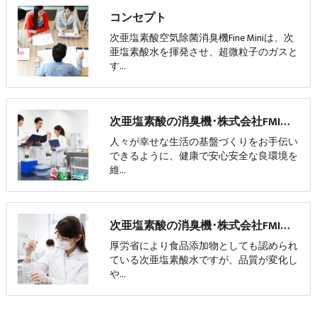
コンセプト
次亜塩素酸空気除菌消臭機Fine Miniは、次
亜塩素酸水を揮発させ、超微粒子のガスと
す…
次亜塩素酸の消臭機･株式会社FMIの口コミ情報
人々が幸せな生活の基盤づくりをお手伝い
できるように、健康で安心安全な良環境を
維…
次亜塩素酸の消臭機･株式会社FMIのお客様の声
厚労省により食品添加物としても認められ
ている次亜塩素酸水ですが、品質が変化し
や…