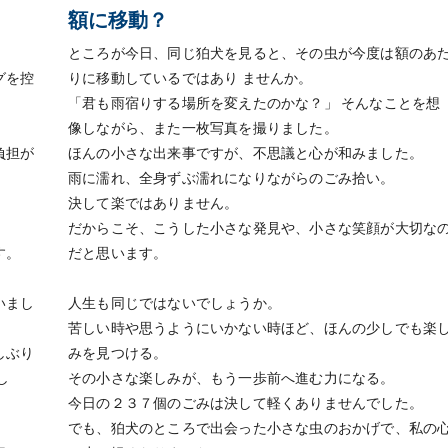
額に移動？
ところが今日、同じ狛犬を見ると、その虫が今度は額のあ
グを控
りに移動しているではあり ませんか。
「君も雨宿りする場所を変えたのかな？」 そんなことを想
。
像しながら、また一枚写真を撮りました。
負担が
ほんの小さな出来事ですが、不思議と心が和みました。
雨に濡れ、全身ずぶ濡れになりながらのごみ拾い。
決して楽ではありません。
だからこそ、こうした小さな発見や、小さな笑顔が大切な
す。
だと思います。
いまし
人生も同じではないでしょうか。
苦しい時や思うようにいかない時ほど、ほんの少しでも楽
しぶり
みを見つける。
し
その小さな楽しみが、もう一歩前へ進む力になる。
今日の２３７個のごみは決して軽くありませんでした。
でも、狛犬のところで出会った小さな虫のおかげで、私の