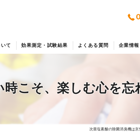
0
ついて
効果測定・試験結果
よくある質問
企業情報
報
株式会社
い時こそ、楽しむ心を忘
声
次亜塩素酸の除菌消臭機は京