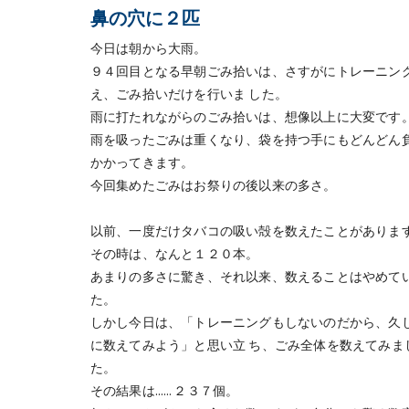
鼻の穴に２匹
今日は朝から大雨。
９４回目となる早朝ごみ拾いは、さすがにトレーニン
え、ごみ拾いだけを行いま した。
雨に打たれながらのごみ拾いは、想像以上に大変です
雨を吸ったごみは重くなり、袋を持つ手にもどんどん
かかってきます。
今回集めたごみはお祭りの後以来の多さ。
以前、一度だけタバコの吸い殻を数えたことがありま
その時は、なんと１２０本。
あまりの多さに驚き、それ以来、数えることはやめて
た。
しかし今日は、「トレーニングもしないのだから、久
に数えてみよう」と思い立 ち、ごみ全体を数えてみま
た。
その結果は…… ２３７個。