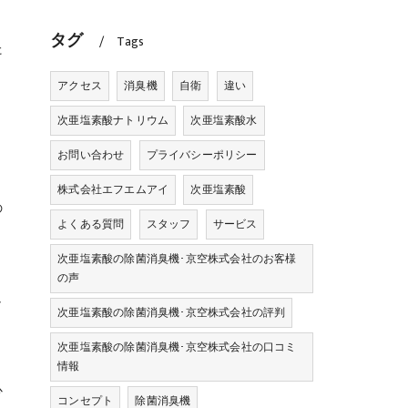
タグ
Tags
た
アクセス
消臭機
自衛
違い
次亜塩素酸ナトリウム
次亜塩素酸水
お問い合わせ
プライバシーポリシー
株式会社エフエムアイ
次亜塩素酸
の
よくある質問
スタッフ
サービス
次亜塩素酸の除菌消臭機･京空株式会社のお客様
の声
し
次亜塩素酸の除菌消臭機･京空株式会社の評判
次亜塩素酸の除菌消臭機･京空株式会社の口コミ
情報
心
コンセプト
除菌消臭機