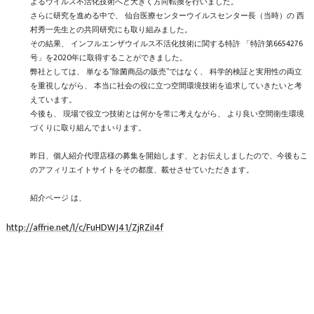
よるウイルス不活化技術へと大きく方向転換を行いました。
さらに研究を進める中で、 仙台医療センターウイルスセンター長（当時）の 西
村秀一先生との共同研究にも取り組みました。
その結果、 インフルエンザウイルス不活化技術に関する特許 「特許第6654276
号」を2020年に取得することができました。
弊社としては、 単なる“除菌商品の販売”ではなく、 科学的検証と実用性の両立
を重視しながら、 本当に社会の役に立つ空間環境技術を追求していきたいと考
えています。
今後も、 現場で役立つ技術とは何かを常に考えながら、 より良い空間衛生環境
づくりに取り組んでまいります。
昨日、個人紹介代理店様の募集を開始します、とお伝えしましたので、今後もこ
のアフィリエイトサイトをその都度、載せさせていただきます。
紹介ページ は、
http://affrie.net/l/c/FuHDWJ41/ZjRZiI4f