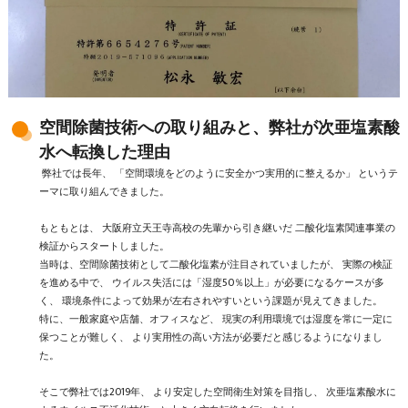
空間除菌技術への取り組みと、弊社が次亜塩素酸
水へ転換した理由
弊社では長年、 「空間環境をどのように安全かつ実用的に整えるか」 というテ
ーマに取り組んできました。
もともとは、 大阪府立天王寺高校の先輩から引き継いだ 二酸化塩素関連事業の
検証からスタートしました。
当時は、空間除菌技術として二酸化塩素が注目されていましたが、 実際の検証
を進める中で、 ウイルス失活には「湿度50％以上」が必要になるケースが多
く、 環境条件によって効果が左右されやすいという課題が見えてきました。
特に、一般家庭や店舗、オフィスなど、 現実の利用環境では湿度を常に一定に
保つことが難しく、 より実用性の高い方法が必要だと感じるようになりまし
た。
そこで弊社では2019年、 より安定した空間衛生対策を目指し、 次亜塩素酸水に