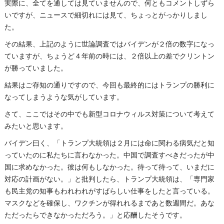
実際に、全てを通しては見ていませんので、何ともコメントしずら
いですが、ニュースで細切れには見て、ちょっとがっかりしまし
た。
その結果、上記のように世論調査ではバイデンが２倍の数字になっ
ていますが、ちょうど４年前の時には、２倍以上の差でクリントン
が勝っていました。
結果はご存知の通りですので、今回も最終的にはトランプの勝利に
なってしまうような気がしています。
さて、ここではその中でも新型コロナウィルス対策について考えて
みたいと思います。
バイデン曰く、「トランプ大統領は２月には命に関わる病気だと知
っていたのに私たちに言わなかった。中国で調査すべきだったが中
国に求めなかった。彼は何もしなかった。待って待って、いまだに
対応の計画がない。」と批判したら、トランプ大統領は、「専門家
も民主党の知事もわれわれがすばらしい仕事をしたと言っている。
マスクなどを確保し、ワクチンが得れれるまであと数週間だ。あな
ただったらできなかっただろう。」と応酬したそうです。