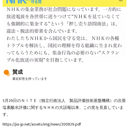
賛成
最近好意を持っています
5月29日のＮＩＴＥ（独立行政法人 製品評価技術基盤機構）の次亜
塩素酸水評価に関するＮＨＫの大誤報以来、この党を見直していま
す。
https://jia-jp.net/assets/img/news/200829.pdf