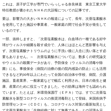
これは、原子炉工学が専門でいらっしゃる奈良林直 東京工業大学
特任教授が書かれたＮＨＫの大誤報についての記事です。
要は、影響力の大きいＮＨＫの報道によって、長年、次亜塩素酸水
を使用してきた施設や事業者、一般家庭の間で社会不安が発生して
いるのです。
一部、抜粋しますと、「次亜塩素酸水は、白血球の一種である好中
球がウィルスや細菌を殺す成分で、人体にはほとんど悪影響を与え
ず、次亜塩素酸ナトリウムのように手洗い後に入念に洗い落とす必
要もありません。～ 次亜塩素酸水については、数多くの研究論文
やウィルスの殺菌データがあり、予防保全（ウィルスの消毒や除
菌）にも、事後保全（病院の治療の後の院内感染の防止）にも活用
できるなど約30年以上にわたって全国の自治体や学校、病院、介護
施設、畜産業界、一般家庭などで幅広く利用され、日本の衛生と健
康、産業のために役立ってきました。その効果は海外でも認められ
ています。たとえば、米環境保護庁（ＥＰＡ）では、すでに次亜塩
素酸水を新型コロナウィルスの推奨消毒剤として登録。米国疾病予
防管理センター（ＣＤＣ）も、コロナウィルス対策の最新知見とし
て次亜塩素酸水は「生物組織に対して無毒である」との認識を示