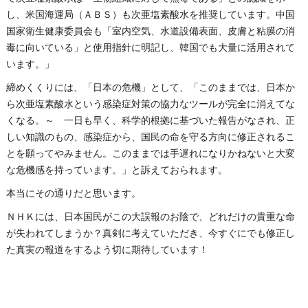
し、米国海運局（ＡＢＳ）も次亜塩素酸水を推奨しています。中国
国家衛生健康委員会も「室内空気、水道設備表面、皮膚と粘膜の消
毒に向いている」と使用指針に明記し、韓国でも大量に活用されて
います。」
締めくくりには、「日本の危機」として、「このままでは、日本か
ら次亜塩素酸水という感染症対策の協力なツールが完全に消えてな
くなる。～ 一日も早く、科学的根拠に基づいた報告がなされ、正
しい知識のもの、感染症から、国民の命を守る方向に修正されるこ
とを願ってやみません。このままでは手遅れになりかねないと大変
な危機感を持っています。」と訴えておられます。
本当にその通りだと思います。
ＮＨＫには、日本国民がこの大誤報のお陰で、どれだけの貴重な命
が失われてしまうか？真剣に考えていただき、今すぐにでも修正し
た真実の報道をするよう切に期待しています！