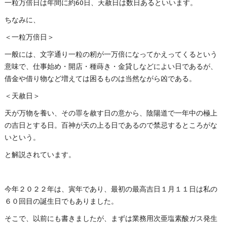
一粒万倍日は年間に約60日、天赦日は数日あるといいます。
ちなみに、
＜一粒万倍日＞
一般には、文字通り一粒の籾が一万倍になってかえってくるという
意味で、仕事始め・開店・種蒔き・金貸しなどによい日であるが、
借金や借り物など増えては困るものは当然ながら凶である。
＜天赦日＞
天が万物を養い、その罪を赦す日の意から、陰陽道で一年中の極上
の吉日とする日。百神が天の上る日であるので禁忌するところがな
いという。
と解説されています。
今年２０２２年は、寅年であり、最初の最高吉日１月１１日は私の
６０回目の誕生日でもありました。
そこで、以前にも書きましたが、まずは業務用次亜塩素酸ガス発生