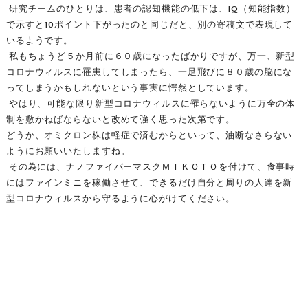
研究チームのひとりは、患者の認知機能の低下は、IQ（知能指数）
で示すと10ポイント下がったのと同じだと、別の寄稿文で表現して
いるようです。
私もちょうど５か月前に６０歳になったばかりですが、万一、新型
コロナウィルスに罹患してしまったら、一足飛びに８０歳の脳にな
ってしまうかもしれないという事実に愕然としています。
やはり、可能な限り新型コロナウィルスに罹らないように万全の体
制を敷かねばならないと改めて強く思った次第です。
どうか、オミクロン株は軽症で済むからといって、油断なさらない
ようにお願いいたしますね。
その為には、ナノファイバーマスクＭＩＫＯＴＯを付けて、食事時
にはファインミニを稼働させて、できるだけ自分と周りの人達を新
型コロナウィルスから守るように心がけてください。