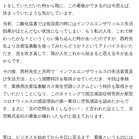
トをしていただいた時から既に、この看板ができるのは今思えば、
決まっていたような気がしています。
当初、二酸化塩素では低湿度の時にはインフルエンザウィルス失活
効果がほとんどない状況になってしまい、もう私の人生、これで終
わったかな？というくらい落ち込んだ時があったのですが、西村先
生より次亜塩素酸を使ってみたらどうか？というアドバイスをいた
だき、息を吹き返して、我が人生これから始まると思える今がある
からです。
その後、西村先生と共同で「インフルエンザウィルスの失活装置及
び失活方法」という国際特許を取得させていただき、今回は単独
で、業務用次亜塩素酸ガス発生空調システムという特許も取得させ
ていただくことになり、このタイミングで国立感染症研究所が新型
コロナウィルスの感染理由の第一番目に空気感染を認めたからで
す。まさに「京の空間を良くしなさい！」と言われた証として、京
空株式会社の看板が備わったものと捉えております。
実は、ビジネスを始めてから今日に至るまで、看板というものには