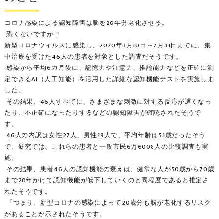
コロナ感染による認知障害は脳を20年分老化させる。
恐くないですか？
新型コロナウィルスに感染し、2020年3月10日～7月31日までに、集
中治療を受けた46人の患者を対象とした調査だそうです。
感染から平均6カ月後に、記憶力や注意力、推論能力などを正確に測
定できるAI（人工知能）を活用した詳細な認知機能テストを実施しま
した。
その結果、46人すべてに、さまざまな刺激に対する反応が遅くなっ
たり、不正確になったりするなどの認知障害が確認されたそうで
す。
46人の内訳は女性27人、男性19人で、平均年齢は51歳だったそう
で、研究では、これらの患者と一般市民6万6008人の比較調査も実
施。
その結果、患者46人の認知機能の衰えは、健常な人が50歳から70歳
まで20年かけて認知機能が低下していくのと同程度であると推定さ
れたそうです。
「つまり、新型コロナの感染によって20歳分も脳が老化するリスク
があることが示されたそうです。