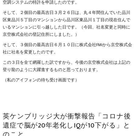
空調システムの特許を申請したのです。
そして、２個目の最高吉日３月２６日は、丸４年間住んでいた品川
区東品川５丁目のマンションから品川区東品川１丁目の現在住んで
いるマンションに引っ越しした日です。（今回、社名変更と同時に
京空株式会社の登記住所にしました。）
そして、３個目の最高吉日６月１０日に株式会社FMIから京空株式会
社に社名を変更したのです。
この３日を全て網羅した訳ですから、今後の京空株式会社は上記の
登り龍のように大躍進するものと思っております。
（私のアイフォンの待ち受け画面です）
英ケンブリッジ大が衝撃報告「コロナ後
遺症で脳が20年老化しIQが10下がる」と
のこと