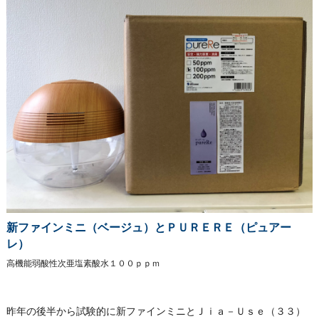
新ファインミニ（ベージュ）とＰＵＲＥＲＥ（ピュアー
レ）
高機能弱酸性次亜塩素酸水１００ｐｐｍ
昨年の後半から試験的に新ファインミニとＪｉａ－Ｕｓｅ（３３）