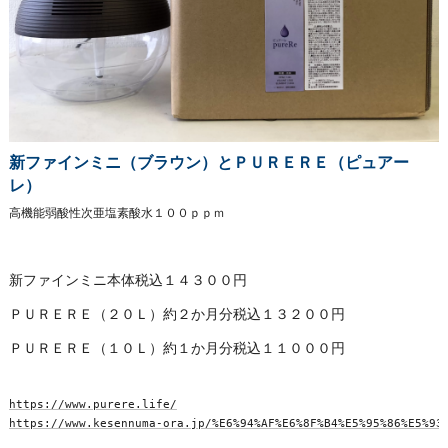
新ファインミニ（ブラウン）とＰＵＲＥＲＥ（ピュアー
レ）
高機能弱酸性次亜塩素酸水１００ｐｐｍ
新ファインミニ本体税込１４３００円
ＰＵＲＥＲＥ（２０Ｌ）約２か月分税込１３２００円
ＰＵＲＥＲＥ（１０Ｌ）約１か月分税込１１０００円
https://www.purere.life/
https://www.kesennuma-ora.jp/%E6%94%AF%E6%8F%B4%E5%95%86%E5%93